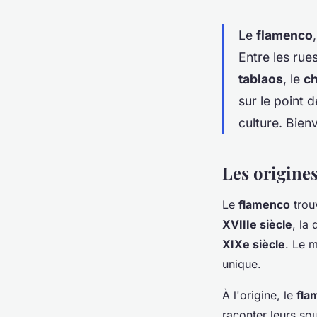
Le
flamenco
Entre les ru
tablaos
, le
c
sur le point 
culture. Bie
Les origines
Le
flamenco
trou
XVIIIe siècle
, la
XIXe siècle
. Le 
unique.
À l'origine, le
fla
raconter leurs sou