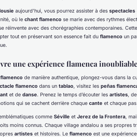
lousie
aujourd'hui, vous pourrez assister à des
spectacles
nité, où le
chant flamenco
se marie avec des rythmes élect
e réinvente avec des chorégraphies contemporaines. Cette
apter tout en préservant son essence fait du
flamenco
un pat
ue.
re une expérience flamenca inoubliable
e
flamenco
de manière authentique, plongez-vous dans la cu
ctacle flamenco
dans un
tablao
, visitez les
peñas flamenc
ant
et de
danse
. Prenez le temps d’écouter les
artistes
, d
 émotions qui se cachent derrière chaque
cante
et chaque pa
es emblématiques comme
Séville
et
Jerez de la Frontera
, mai
oits moins connus. Chaque village andalou a ses propres tr
ropres
artistes
et histoires. Le
flamenco
est une expérience 