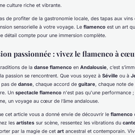
e culture riche et vibrante.
pas de profiter de la gastronomie locale, des tapas aux vins 
nsion sensorielle à votre voyage. Le
flamenco
est un art qu
ue détail compte pour une immersion complète.
ion passionnée : vivez le flamenco à cœu
traditions de la
danse flamenco
en
Andalousie
, c’est s’im
 la passion se rencontrent. Que vous soyez à
Séville
ou à
J
e pas de
danse
, chaque accord de
guitare
, chaque note de
ire. Un
spectacle flamenco
n'est pas qu'une performance ; 
ne, un voyage au cœur de l’âme andalouse.
 cet article vous a donné envie de découvrir le
flamenco
nez les
artistes
sur scène, ressentez les vibrations du
cant
orter par la magie de cet
art
ancestral et contemporain. Vi