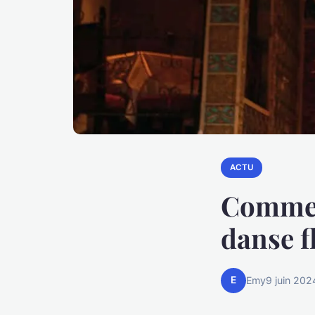
ACTU
Comment
danse f
E
Emy
9 juin 202