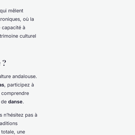
qui mêlent
roniques, où la
 capacité à
rimoine culturel
 ?
lture andalouse.
as
, participez à
e comprendre
s de
danse
.
s n’hésitez pas à
aditions
totale, une