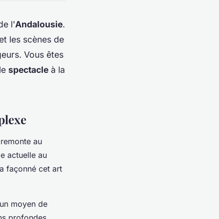
e l'
Andalousie
.
et les scènes de
eurs. Vous êtes
 le
spectacle
à la
plexe
e remonte au
e actuelle au
 a façonné cet art
 un moyen de
s profondes,