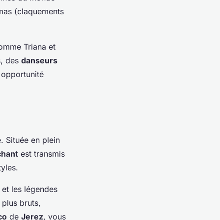
mas (claquements
 comme Triana et
s, des
danseurs
 opportunité
. Située en plein
chant
est transmis
yles.
 et les légendes
 plus bruts,
co
de
Jerez
, vous