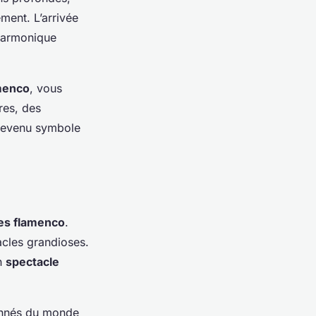
ment. L’arrivée
 harmonique
menco
, vous
res, des
 devenu symbole
tes flamenco
.
cles grandioses.
un
spectacle
ionnés du monde