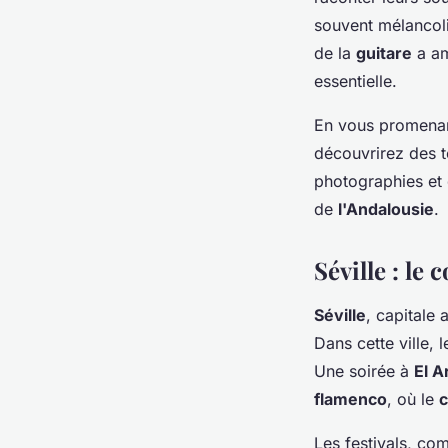
souvent mélancoli
de la
guitare
a am
essentielle.
En vous promenan
découvrirez des t
photographies et 
de
l'Andalousie
.
Séville : le
Séville
, capitale
Dans cette ville, 
Une soirée à
El A
flamenco
, où le
c
Les festivals, co