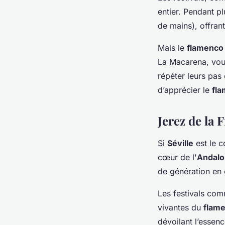
entier. Pendant pl
de mains), offrant
Mais le
flamenco
La Macarena, vo
répéter leurs pas
d’apprécier le
fl
Jerez de la 
Si
Séville
est le 
cœur de l'
Andalo
de génération en 
Les festivals comm
vivantes du
flam
dévoilant l’essen