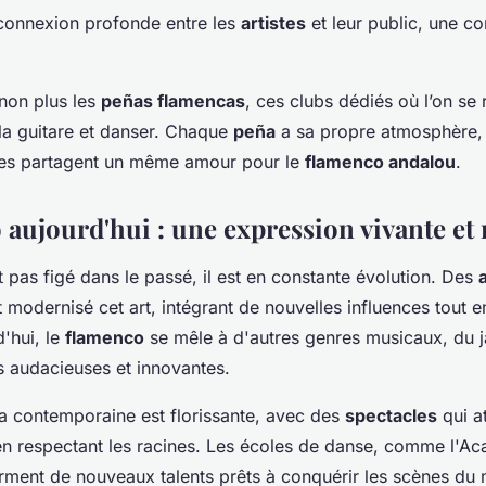
 connexion profonde entre les
artistes
et leur public, une c
non plus les
peñas flamencas
, ces clubs dédiés où l’on se
 la guitare et danser. Chaque
peña
a sa propre atmosphère,
tes partagent un même amour pour le
flamenco andalou
.
 aujourd'hui : une expression vivante e
 pas figé dans le passé, il est en constante évolution. Des
 modernisé cet art, intégrant de nouvelles influences tout e
d'hui, le
flamenco
se mêle à d'autres genres musicaux, du j
s audacieuses et innovantes.
a contemporaine est florissante, avec des
spectacles
qui at
 en respectant les racines. Les écoles de danse, comme l'
rment de nouveaux talents prêts à conquérir les scènes du 