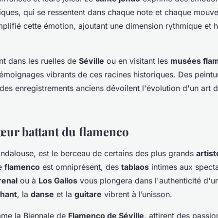
ques, qui se ressentent dans chaque note et chaque mouve
plifié cette émotion, ajoutant une dimension rythmique et
t dans les ruelles de
Séville
ou en visitant les
musées fla
émoignages vibrants de ces racines historiques. Des peintu
des enregistrements anciens dévoilent l'évolution d'un art
 cœur battant du flamenco
 andalouse, est le berceau de certains des plus grands
artis
le
flamenco
est omniprésent, des
tablaos
intimes aux specta
renal
ou à
Los Gallos
vous plongera dans l'authenticité d'
hant
, la
danse
et la
guitare
vibrent à l’unisson.
mme la Biennale de
Flamenco de Séville
, attirent des pass