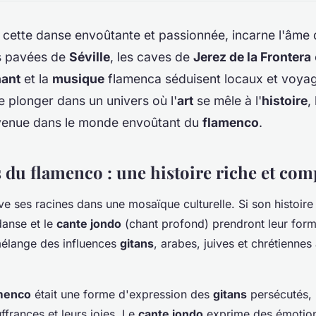
, cette danse envoûtante et passionnée, incarne l'âme d
es pavées de
Séville
, les caves de
Jerez de la Frontera
hant
et la
musique
flamenca séduisent locaux et voyag
de plonger dans un univers où l'
art
se mêle à l'
histoire
,
nvenue dans le monde envoûtant du
flamenco
.
 du flamenco : une histoire riche et com
ve ses racines dans une mosaïque culturelle. Si son histoir
 danse et le
cante jondo
(chant profond) prendront leur form
mélange des influences
gitans
, arabes, juives et chrétiennes
menco
était une forme d'expression des
gitans
persécutés,
ffrances et leurs joies. Le
cante jondo
exprime des émotion