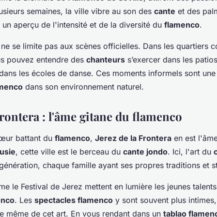
usieurs semaines, la ville vibre au son des
cante
et des pal
 un aperçu de l'intensité et de la diversité du
flamenco
.
ne se limite pas aux scènes officielles. Dans les quartiers
us pouvez entendre des
chanteurs
s’exercer dans les patio
 dans les écoles de danse. Ces moments informels sont une
amenco
dans son environnement naturel.
Frontera : l'âme gitane du flamenco
cœur battant du
flamenco
,
Jerez de la Frontera
en est l'âme
usie
, cette ville est le berceau du
cante jondo
. Ici, l'art du
génération, chaque famille ayant ses propres traditions et st
e le Festival de Jerez mettent en lumière les jeunes talents
enco
. Les
spectacles flamenco
y sont souvent plus intimes,
ce même de cet art. En vous rendant dans un
tablao flamen