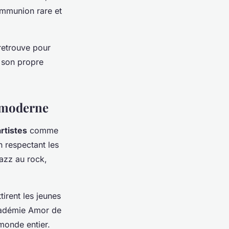
ommunion rare et
 retrouve pour
 son propre
t moderne
artistes
comme
n respectant les
azz au rock,
tirent les jeunes
Académie Amor de
monde entier.