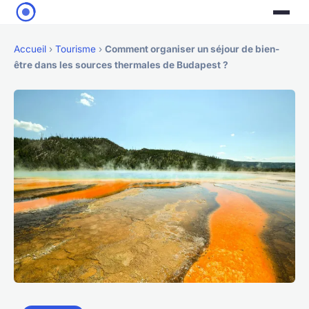
Accueil
›
Tourisme
›
Comment organiser un séjour de bien-
être dans les sources thermales de Budapest ?