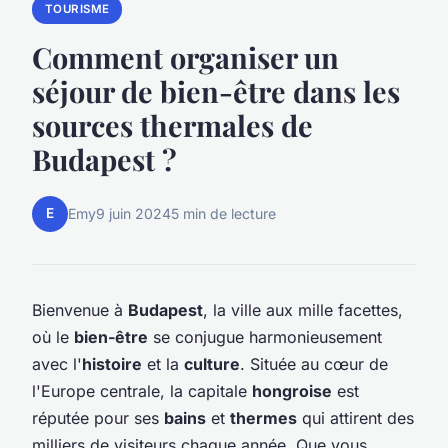
TOURISME
Comment organiser un
séjour de bien-être dans les
sources thermales de
Budapest ?
E
Emy
9 juin 2024
5 min de lecture
Bienvenue à
Budapest
, la ville aux mille facettes,
où le
bien-être
se conjugue harmonieusement
avec l'
histoire
et la
culture
. Située au cœur de
l'Europe centrale, la capitale
hongroise
est
réputée pour ses
bains
et
thermes
qui attirent des
milliers de visiteurs chaque année. Que vous